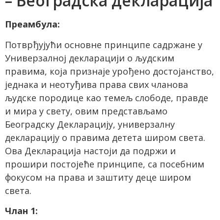
– Београдска декларација
Преамбула:
Потврђујући основне принципе садржане у
Универзалној декларацији о људским
правима, која признаје урођено достојанство,
једнака и неотуђива права свих чланова
људске породице као темељ слободе, правде
и мира у свету, овим представљамо
Београдску Декларацију, универзалну
декларацију о правима детета широм света.
Ова Декларација настоји да подржи и
прошири постојеће принципе, са посебним
фокусом на права и заштиту деце широм
света.
Члан 1: