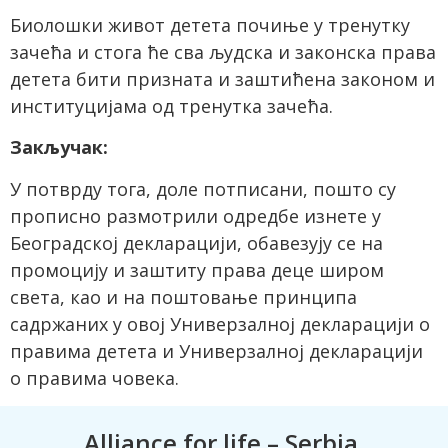
Биолошки живот детета почиње у тренутку
зачећа и стога ће сва људска и законска права
детета бити призната и заштићена законом и
институцијама од тренутка зачећа.
Закључак:
У потврду тога, доле потписани, пошто су
прописно размотрили одредбе изнете у
Београдској декларацији, обавезују се на
промоцију и заштиту права деце широм
света, као и на поштовање принципа
садржаних у овој Универзалној декларацији о
правима детета и Универзалној декларацији
о правима човека.
Alliance for life – Serbia,