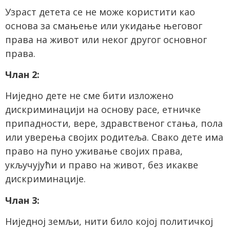
Узраст детета се не може користити као
основа за смањење или укидање његовог
права на живот или неког другог основног
права.
Члан 2:
Ниједно дете не сме бити изложено
дискриминацији на основу расе, етничке
припадности, вере, здравственог стања, пола
или уверења својих родитеља. Свако дете има
право на пуно уживање својих права,
укључујући и право на живот, без икакве
дискриминације.
Члан 3:
Ниједној земљи, нити било којој политичкој