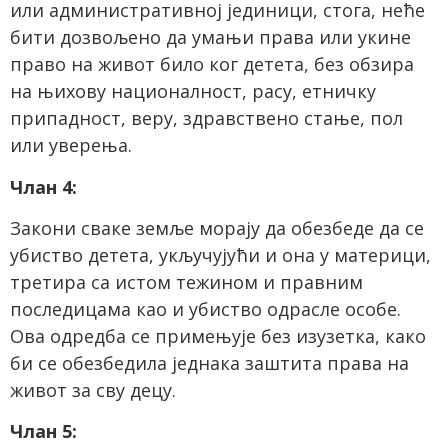
или административној јединици, стога, неће
бити дозвољено да умањи права или укине
право на живот било ког детета, без обзира
на њихову националност, расу, етничку
припадност, веру, здравствено стање, пол
или уверења.
Члан 4:
Закони сваке земље морају да обезбеде да се
убиство детета, укључујући и она у материци,
третира са истом тежином и правним
последицама као и убиство одрасле особе.
Ова одредба се примењује без изузетка, како
би се обезбедила једнака заштита права на
живот за сву децу.
Члан 5: